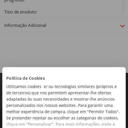
Tipo de produto:
Construções
Informação Adicional
Peças:
834
Idade Recomendada:
+10 Anos
Dimensões:
Largura x Profundidade x Altura: 38,2 x 9,4 x 26,2cm
Política de Cookies
Coleção:
Utilizamos cookies e/ ou tecnologias similares (próprios e
LEGO Technic oferece um desafio aos construtores LEGO
de terceiros) que nos permitem apresentar-lhe ofertas
mais experientes! As crianças podem construir dispositivos
adaptadas às suas necessidades e mostrar-lhe anúncios
reais e avançados, como caixas de velocidades e sistemas
personalizados nos nossos websites. Para garantir uma
de direção - conjuntos que dão vida ao mundo de
melhor experiência de compra, clique em "Permitir Todos".
engenharia.
As novidades mais frescas no
Se pretender rejeitar ou escolher as categorias de cookies,
clique em "Personalizar". Para mais informações, visite a
seu e-mail!