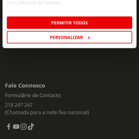
nossa
Política de Cookies
.
Subscreva e descubra campanhas exclusivas,
ofertas e novidades para si.
PERMITIR TODOS
Insira o seu e-
Subscrever
mail
PERSONALIZAR
Fale Connosco
Formulário de Contacto
218 247 247
(Chamada para a rede fixa nacional)