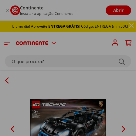
Continente
Abrir
Instalar a aplicação Continente
Último dia! Aproveite
ENTREGA GRÁTIS
! Código: ENTREGA (min 50€)
O que procura?