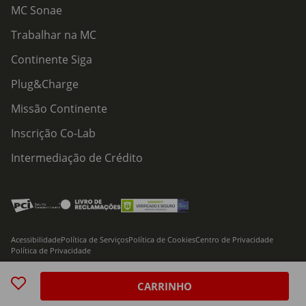
MC Sonae
Trabalhar na MC
Continente Siga
Plug&Charge
Missão Continente
Inscrição Co-Lab
Intermediação de Crédito
Acessibilidade
Política de Serviços
Política de Cookies
Centro de Privacidade
Política de Privacidade
© 2026 Modelo Continente Hipermercados, S.A. Todos os direitos reservados
CARRINHO