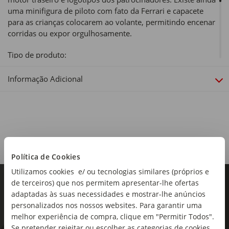
uma minifigura de piloto com fato da Ferrari e capacete
para as crianças colocarem ao volante, permitindo encenar
corridas ou expor orgulhosamente.
Tipo de produto:
Construções
Informação Adicional
Peças:
329
Idade Recomendada:
+9 Anos
Política de Cookies
Utilizamos cookies e/ ou tecnologias similares (próprios e
de terceiros) que nos permitem apresentar-lhe ofertas
adaptadas às suas necessidades e mostrar-lhe anúncios
personalizados nos nossos websites. Para garantir uma
melhor experiência de compra, clique em "Permitir Todos".
Se pretender rejeitar ou escolher as categorias de cookies,