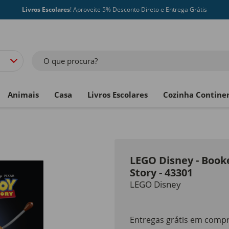
Livros Escolares
! Aproveite 5% Desconto Direto e Entrega Grátis
O que procura?
Animais
Casa
Livros Escolares
Cozinha Contine
LEGO Disney - Book
Story - 43301
LEGO Disney
Entregas grátis em compr