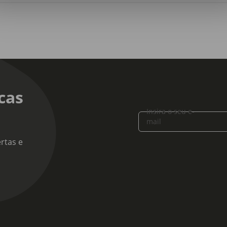
 Anos
cas
Insira o seu e-
mail
rtas e