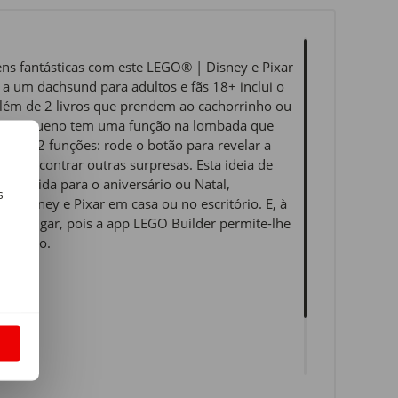
gens fantásticas com este LEGO® | Disney e Pixar
 a um dachsund para adultos e fãs 18+ inclui o
além de 2 livros que prendem ao cachorrinho ou
mais pequeno tem uma função na lombada que
 tem 2 funções: rode o botão para revelar a
r e encontrar outras surpresas. Esta ideia de
ivertida para o aniversário ou Natal,
s
a Disney e Pixar em casa ou no escritório. E, à
 só lugar, pois a app LEGO Builder permite-lhe
m
strução.
S