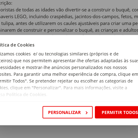
rição:
loristas de todas as idades vão divertir-se a construir o buquê,
averis LEGO, incluindo craspédias, jacintos-dos-campos, fetos, 
tulipa, antes de utilizarem os caules ajustáveis para criar uma 
inarem de construir e personalizar o buquê, as crianças e adu
to ou numa secretária. Plante alegria oferecendo este kit de con
ersário e não só a rapazes, raparigas e fãs adultos de flores. Co
ítica de Cookies
 Builder
lizamos cookies e/ ou tecnologias similares (próprios e de
ceiros) que nos permitem apresentar-lhe ofertas adaptadas às sua
 de produto:
essidades e mostrar-lhe anúncios personalizados nos nossos
truções
sites. Para garantir uma melhor experiência de compra, clique e
rmitir Todos". Se pretender rejeitar ou escolher as categorias de
s:
kies, clique em "Personalizar". Para mais informações, visite a
ssa
Política de Cookies
.
de Recomendada:
Anos
PERSONALIZAR
PERMITIR TODO
ensões:
ura x Profundidade x Altura: 19,1 x 26,2 x 6,1cm