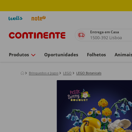
Entrega em Casa
1500-392 Lisboa
Produtos
Oportunidades
Folhetos
Animai
Brinquedos e Jogos
LEGO
LEGO Botanicals