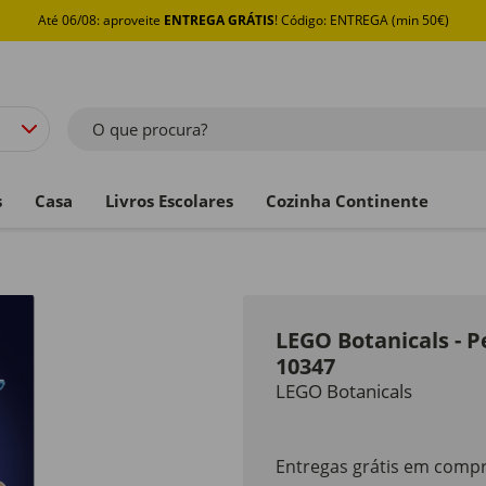
Até 06/08: aproveite
ENTREGA GRÁTIS
! Código: ENTREGA (min 50€)
O que procura?
s
Casa
Livros Escolares
Cozinha Continente
LEGO Botanicals - 
10347
LEGO Botanicals
Entregas grátis em compr