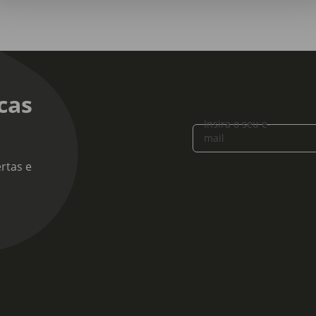
ção:
nicals
cas
Insira o seu e-
mail
rtas e