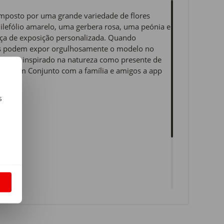
 composto por uma grande variedade de flores
milefólio amarelo, uma gerbera rosa, uma peónia e
peça de exposição personalizada. Quando
ltos podem expor orgulhosamente o modelo no
strução inspirado na natureza como presente de
nstrua em Conjunto com a família e amigos a app
s
m
S