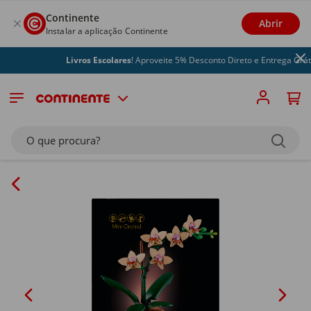
Continente
Abrir
Instalar a aplicação Continente
Livros Escolares
! Aproveite 5% Desconto Direto e Entrega Grátis
O que procura?