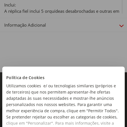
Inclui:
A réplica fiel inclui 5 orquídeas desabrochadas e outras em
botão, para além de folhas para maior autenticidade.
Também inclui um vaso em tons leves de terracota, que
Informação Adicional
combina com a base em estilo de madeira, facilitando a
exposição da flor LEGO e trazendo a tranquilidade da
natureza para qualquer casa ou escritório.
Peças:
274
Idade Recomendada:
Política de Cookies
+18 Anos
Utilizamos cookies e/ ou tecnologias similares (próprios e
Dimensões:
de terceiros) que nos permitem apresentar-lhe ofertas
Largura x Profundidade x Altura: 19,1 x 26,2 x 6,1cm
adaptadas às suas necessidades e mostrar-lhe anúncios
personalizados nos nossos websites. Para garantir uma
Coleção:
melhor experiência de compra, clique em "Permitir Todos".
Tudo a postos para o derradeiro desafio de construção
As novidades mais frescas no
Se pretender rejeitar ou escolher as categorias de cookies,
LEGO? A nossa série avançada LEGO Creator Expert inclui
clique em "Personalizar". Para mais informações, visite a
seu e-mail!