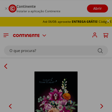
Continente
Abrir
Instalar a aplicação Continente
Até 06/08: aproveite
ENTREGA GRÁTIS
! Código: EN
O que procura?