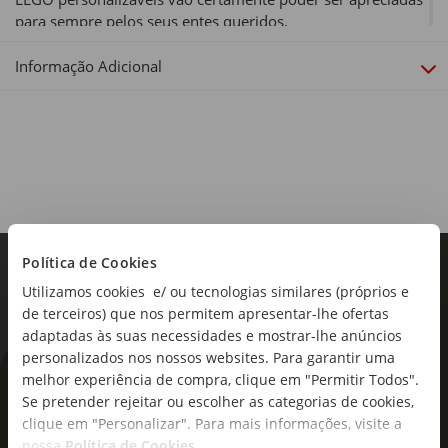
para sempre pelos seus entes queridos.
Tipo de produto:
Informação Adicional
Construções
Inclui:
15 caules de flores LEGO, onde se incluem margaridas,
centáureas, eucalipto, flores de sabugueiro, rosas,
ranúnculos, orquídeas barco, dália de nenúfares e uma
campânula. Todos os caules são ajustáveis, incentivando os
construtores a organizar um buquê personalizado para
usarem como decoração em casa ou no escritório.
Política de Cookies
Utilizamos cookies e/ ou tecnologias similares (próprios e
Peças:
de terceiros) que nos permitem apresentar-lhe ofertas
749
adaptadas às suas necessidades e mostrar-lhe anúncios
personalizados nos nossos websites. Para garantir uma
Idade Recomendada:
melhor experiência de compra, clique em "Permitir Todos".
As novidades mais frescas no
+18 Anos
Se pretender rejeitar ou escolher as categorias de cookies,
seu e-mail!
clique em "Personalizar". Para mais informações, visite a
Dimensões:
nossa
Política de Cookies
.