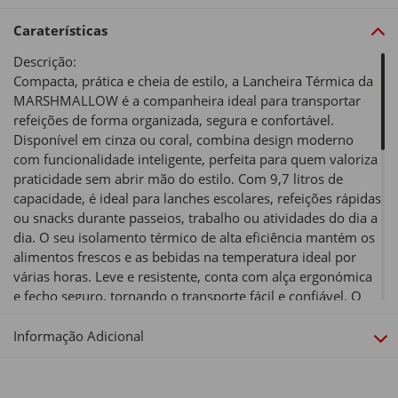
Caraterísticas
Descrição:
Compacta, prática e cheia de estilo, a Lancheira Térmica da
MARSHMALLOW é a companheira ideal para transportar
refeições de forma organizada, segura e confortável.
Disponível em cinza ou coral, combina design moderno
com funcionalidade inteligente, perfeita para quem valoriza
praticidade sem abrir mão do estilo. Com 9,7 litros de
capacidade, é ideal para lanches escolares, refeições rápidas
ou snacks durante passeios, trabalho ou atividades do dia a
dia. O seu isolamento térmico de alta eficiência mantém os
alimentos frescos e as bebidas na temperatura ideal por
várias horas. Leve e resistente, conta com alça ergonómica
e fecho seguro, tornando o transporte fácil e confiável. O
interior, fácil de limpar, e os materiais duráveis asseguram
praticidade, higiene e longa vida útil.
Informação Adicional
Tipo de produto:
Sacos Térmicos