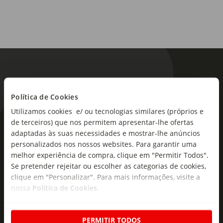
Material:
100% Poliéster (Exterior), 100% Peva (Interior), 100% Pe
(Enchimento)
Dimensões:
Comprimento x Largura x Altura: 26 x 16 x 23,5 cm
Linha:
Política de Cookies
Verão- Ar Livre
Utilizamos cookies e/ ou tecnologias similares (próprios e
de terceiros) que nos permitem apresentar-lhe ofertas
Sortido:
As novidades mais frescas no
adaptadas às suas necessidades e mostrar-lhe anúncios
Não
seu e-mail!
personalizados nos nossos websites. Para garantir uma
melhor experiência de compra, clique em "Permitir Todos".
Subscreva e descubra campanhas exclusivas,
Se pretender rejeitar ou escolher as categorias de cookies,
ofertas e novidades para si.
clique em "Personalizar". Para mais informações, visite a
nossa
Política de Cookies
.
Insira o seu e-
Subscrever
mail
PERMITIR TODOS