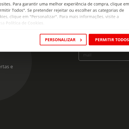
sites. Para garantir uma melhor experiência de compra, clique e
rmitir Todos". Se pretender rejeitar ou escolher as categorias de
kies, clique em "Personalizar". Para mais informações, visite a
ssa
Política de Cookies
.
cas
PERSONALIZAR
PERMITIR TODO
Insira o seu e-
mail
rtas e