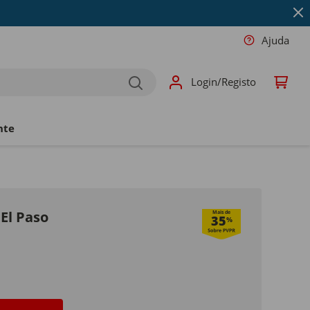
Ajuda
Login/Registo
nte
 El Paso
Mais de
35
%