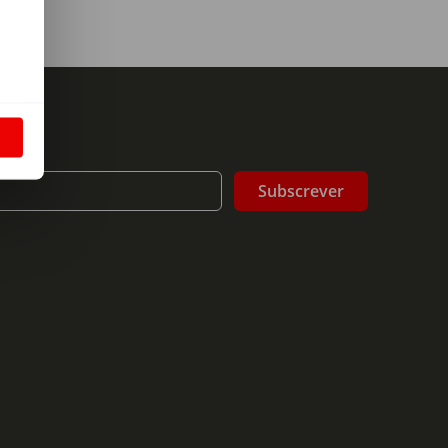
m
S
Subscrever