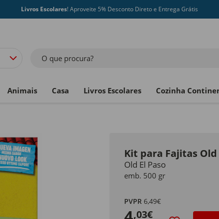
Livros Escolares
! Aproveite 5% Desconto Direto e Entrega Grátis
O que procura?
Animais
Casa
Livros Escolares
Cozinha Contine
Kit para Fajitas Old
Old El Paso
emb. 500 gr
PVPR
6,49€
4
,03€