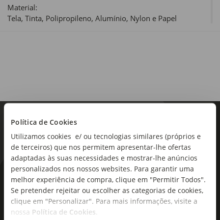
Material:
Tela, Tinta, Polipropileno, Alumínio, Nylon e Papel
Dimensões:
Comprimento x Largura x Altura: 36,5 x 25 x 5cm
Sortido:
Não
Política de Cookies
Utilizamos cookies e/ ou tecnologias similares (próprios e
de terceiros) que nos permitem apresentar-lhe ofertas
adaptadas às suas necessidades e mostrar-lhe anúncios
personalizados nos nossos websites. Para garantir uma
As novidades mais frescas no
melhor experiência de compra, clique em "Permitir Todos".
seu e-mail!
Se pretender rejeitar ou escolher as categorias de cookies,
clique em "Personalizar". Para mais informações, visite a
nossa
Política de Cookies
.
Subscreva e descubra campanhas exclusivas,