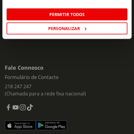
ofertas e novidades para si.
Insira o seu e-
PERMITIR TODOS
Subscrever
mail
PERSONALIZAR
Fale Connosco
Formulário de Contacto
218 247 247
(Chamada para a rede fixa nacional)