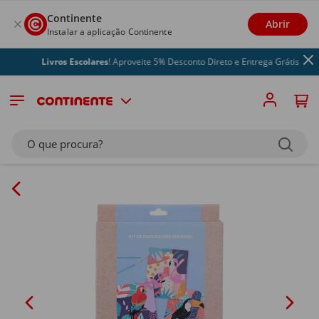
Continente
Abrir
Instalar a aplicação Continente
Livros Escolares
! Aproveite 5% Desconto Direto e Entrega Grátis
O que procura?