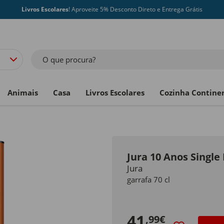
Livros Escolares
! Aproveite 5% Desconto Direto e Entrega Grátis
O que procura?
Animais
Casa
Livros Escolares
Cozinha Contine
Jura 10 Anos Single
Jura
garrafa 70 cl
41
,99€