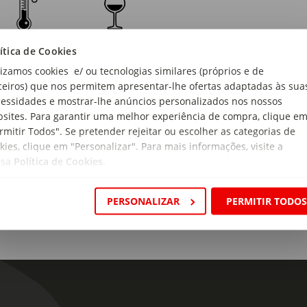
ítica de Cookies
lizamos cookies e/ ou tecnologias similares (próprios e de
gem:
ceiros) que nos permitem apresentar-lhe ofertas adaptadas às sua
o Unido
essidades e mostrar-lhe anúncios personalizados nos nossos
sites. Para garantir uma melhor experiência de compra, clique e
 de produto:
rmitir Todos". Se pretender rejeitar ou escolher as categorias de
ky Velho
kies, clique em "Personalizar". Para mais informações, visite a
ssa
Política de Cookies
.
s de Prova:
Ouro cobre Aroma Baunilha laranja pimenta preta rachada choco
s torradas.
PERSONALIZAR
PERMITIR TODO