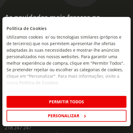
As novidades mais frescas no
seu e-mail!
Política de Cookies
Utilizamos cookies e/ ou tecnologias similares (próprios e
Subscreva e descubra campanhas exclusivas,
de terceiros) que nos permitem apresentar-lhe ofertas
ofertas e novidades para si.
adaptadas às suas necessidades e mostrar-lhe anúncios
Insira o seu e-
personalizados nos nossos websites. Para garantir uma
Subscrever
mail
melhor experiência de compra, clique em "Permitir Todos".
Se pretender rejeitar ou escolher as categorias de cookies,
clique em "Personalizar". Para mais informações, visite a
nossa
Política de Cookies
.
PERMITIR TODOS
Fale Connosco
PERSONALIZAR
Formulário de Contacto
218 247 247