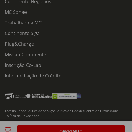
Continente Negócios
MC Sonae
Trabalhar na MC
Continente Siga
Plug&Charge
Missão Continente
Inscrição Co-Lab
Intermediação de Crédito
Acessibilidade
Política de Serviços
Política de Cookies
Centro de Privacidade
Política de Privacidade
© 2026 Modelo Continente Hipermercados, S.A. Todos os direitos reservados
CARRINHO