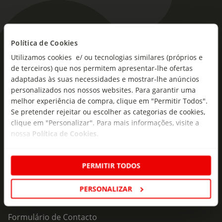
Política de Cookies
As novidades mais frescas no
Utilizamos cookies e/ ou tecnologias similares (próprios e
seu e-mail!
de terceiros) que nos permitem apresentar-lhe ofertas
adaptadas às suas necessidades e mostrar-lhe anúncios
Subscreva e descubra campanhas exclusivas,
personalizados nos nossos websites. Para garantir uma
ofertas e novidades para si.
melhor experiência de compra, clique em "Permitir Todos".
Se pretender rejeitar ou escolher as categorias de cookies,
Insira o seu e-
Subscrever
mail
clique em "Personalizar". Para mais informações, visite a
nossa
Política de Cookies
.
PERMITIR TODOS
PERSONALIZAR
Fale Connosco
Formulário de Contacto