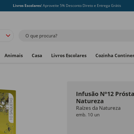
Livros Escolares
! Aproveite 5% Desconto Direto e Entrega Grátis
O que procura?
Animais
Casa
Livros Escolares
Cozinha Contine
Infusão Nº12 Prósta
Natureza
Raízes da Natureza
emb. 10 un