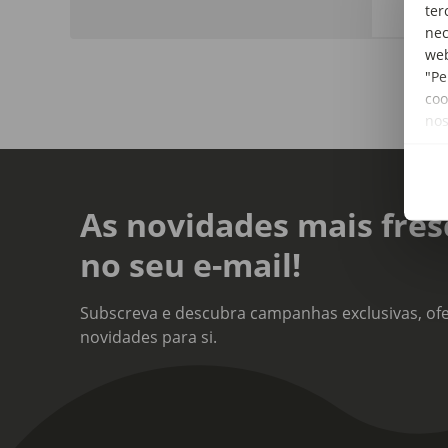
ter
nec
web
"Pe
coo
no
As novidades mais fres
no seu e-mail!
Subscreva e descubra campanhas exclusivas, ofe
novidades para si.