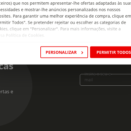
ceiros) que nos permitem apresentar-lhe ofertas adaptadas às sua
essidades e mostrar-lhe anúncios personalizados nos nossos
sites. Para garantir uma melhor experiência de compra, clique e
rmitir Todos". Se pretender rejeitar ou escolher as categorias de
kies, clique em "Personalizar". Para mais informações, visite a
ssa
Política de Cookies
.
PERSONALIZAR
PERMITIR TODO
cas
Insira o seu e-
mail
rtas e