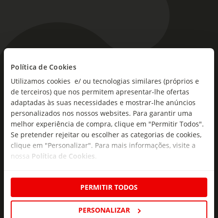
As novidades mais frescas no
Política de Cookies
seu e-mail!
Utilizamos cookies e/ ou tecnologias similares (próprios e
de terceiros) que nos permitem apresentar-lhe ofertas
adaptadas às suas necessidades e mostrar-lhe anúncios
Subscreva e descubra campanhas exclusivas,
personalizados nos nossos websites. Para garantir uma
ofertas e novidades para si.
melhor experiência de compra, clique em "Permitir Todos".
Insira o seu e-
Se pretender rejeitar ou escolher as categorias de cookies,
Subscrever
mail
clique em "Personalizar". Para mais informações, visite a
nossa
Política de Cookies
.
PERMITIR TODOS
PERSONALIZAR