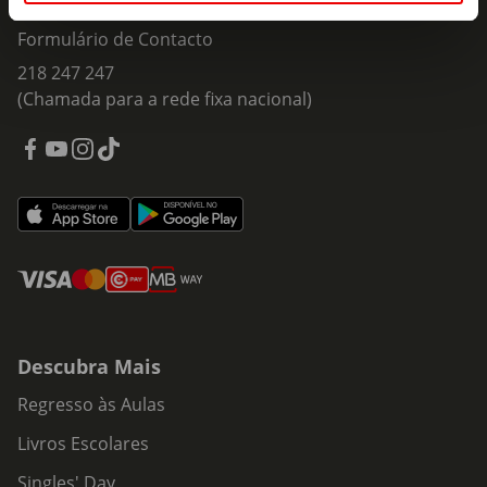
Fale Connosco
Formulário de Contacto
218 247 247
(Chamada para a rede fixa nacional)
Descubra Mais
Regresso às Aulas
Livros Escolares
Singles' Day