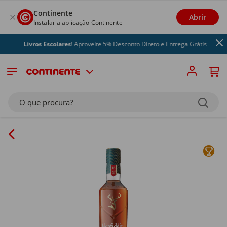
Continente
Abrir
Instalar a aplicação Continente
Livros Escolares
! Aproveite 5% Desconto Direto e Entrega Grátis
O que procura?