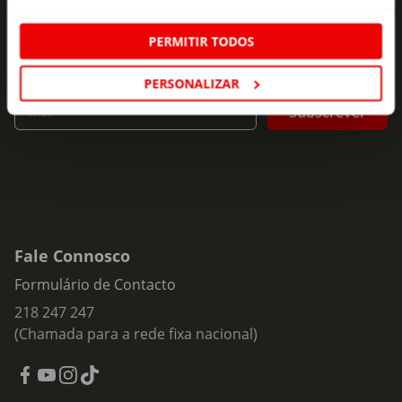
seu e-mail!
Subscreva e descubra campanhas exclusivas,
PERMITIR TODOS
ofertas e novidades para si.
PERSONALIZAR
Insira o seu e-
Subscrever
mail
Fale Connosco
Formulário de Contacto
218 247 247
(Chamada para a rede fixa nacional)