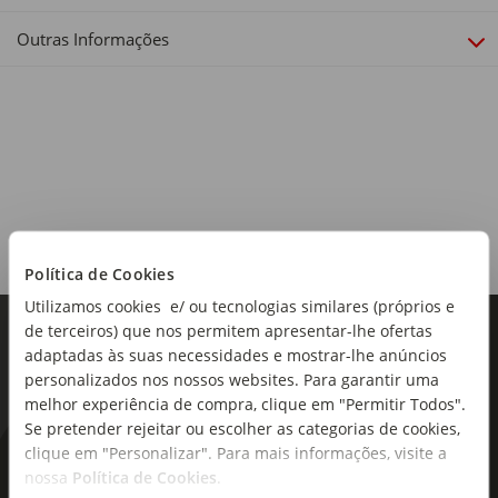
Whisky
Outras Informações
Notas de Prova:
Frutas secas luxuosas, cascas de frutas cristalizadas e
coberto com notas de carvalho elegantes
Política de Cookies
Utilizamos cookies e/ ou tecnologias similares (próprios e
de terceiros) que nos permitem apresentar-lhe ofertas
adaptadas às suas necessidades e mostrar-lhe anúncios
personalizados nos nossos websites. Para garantir uma
melhor experiência de compra, clique em "Permitir Todos".
Se pretender rejeitar ou escolher as categorias de cookies,
clique em "Personalizar". Para mais informações, visite a
As novidades mais frescas no
nossa
Política de Cookies
.