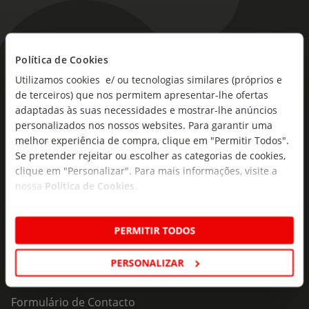
Política de Cookies
As novidades mais frescas no
Utilizamos cookies e/ ou tecnologias similares (próprios e
seu e-mail!
de terceiros) que nos permitem apresentar-lhe ofertas
adaptadas às suas necessidades e mostrar-lhe anúncios
Subscreva e descubra campanhas exclusivas,
personalizados nos nossos websites. Para garantir uma
ofertas e novidades para si.
melhor experiência de compra, clique em "Permitir Todos".
Se pretender rejeitar ou escolher as categorias de cookies,
Insira o seu e-
Subscrever
mail
clique em "Personalizar". Para mais informações, visite a
nossa
Política de Cookies
.
PERMITIR TODOS
PERSONALIZAR
Fale Connosco
Formulário de Contacto