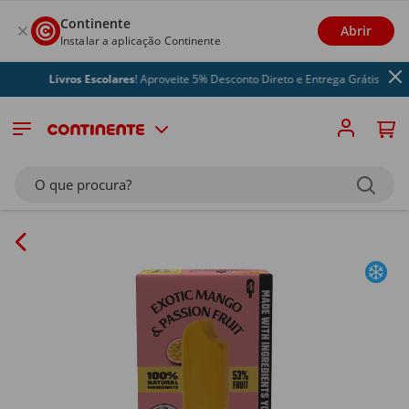
Continente
Abrir
Instalar a aplicação Continente
Livros Escolares
! Aproveite 5% Desconto Direto e Entrega Grátis
O que procura?