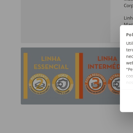
Corp
Linh
Mas
Pol
Uti
ter
nec
web
"Pe
coo
no