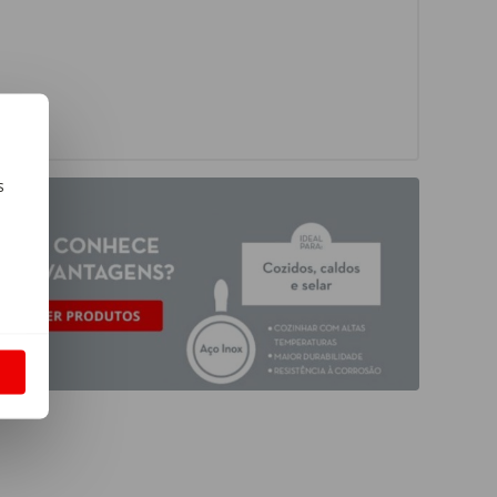
s
m
S