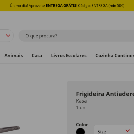
Último dia! Aproveite
ENTREGA GRÁTIS
! Código: ENTREGA (min 50€)
O que procura?
Animais
Casa
Livros Escolares
Cozinha Contine
Frigideira Antiade
Kasa
1 un
Color