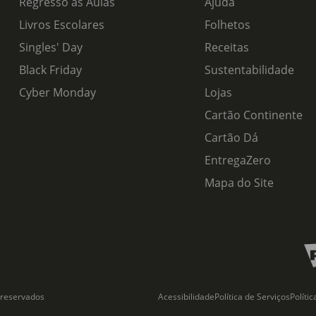
Regresso às Aulas
Ajuda
Livros Escolares
Folhetos
Singles' Day
Receitas
Black Friday
Sustentabilidade
Cyber Monday
Lojas
Cartão Continente
Cartão Dá
EntregaZero
Mapa do Site
 reservados
Acessibilidade
Política de Serviços
Políti