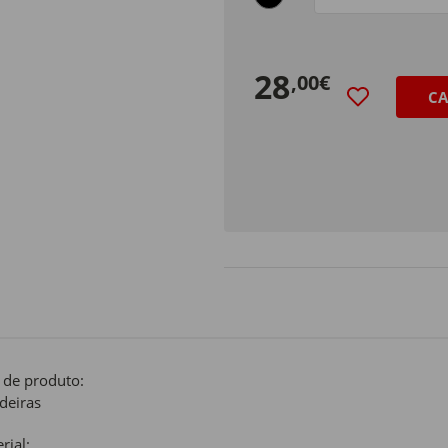
Size
28
,00€
CA
 de produto:
ideiras
rial: