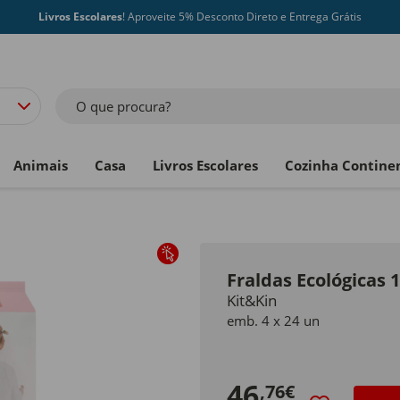
Livros Escolares
! Aproveite 5% Desconto Direto e Entrega Grátis
O que procura?
Animais
Casa
Livros Escolares
Cozinha Contine
Fraldas Ecológicas 
Kit&Kin
emb. 4 x 24 un
46
,76€