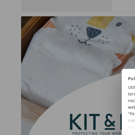
Pol
Uti
ter
nec
web
"Pe
coo
no