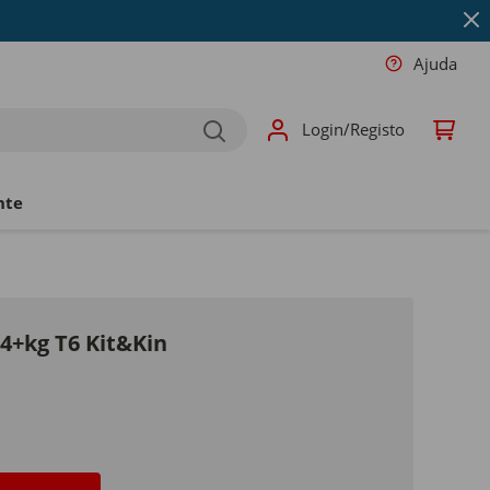
Ajuda
Login/Registo
nte
14+kg T6 Kit&Kin