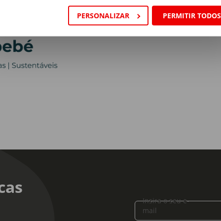
PERSONALIZAR
PERMITIR TODO
cas
Insira o seu e-
mail