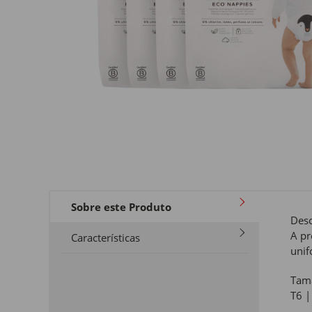
Sobre este Produto
Desc
A pr
Características
unif
Tama
T6 |