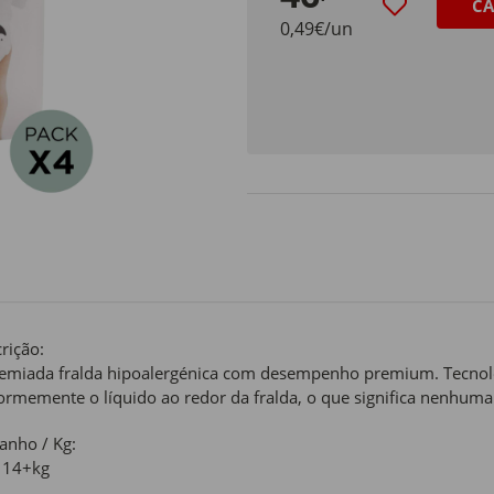
CA
0,49€/un
rição:
emiada fralda hipoalergénica com desempenho premium. Tecnolog
ormemente o líquido ao redor da fralda, o que significa nenhuma 
nho / Kg:
 14+kg