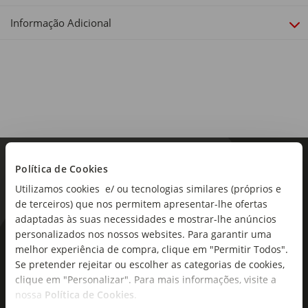
30 x 18 x 4 cm
Informação Adicional
Dimensões:
Comprimento x Largura x Altura: 30 x 18 x 4 cm
Linha:
Chefe
Antiaderente:
Não
Temperatura:
Política de Cookies
Máxima 230ºC
Utilizamos cookies e/ ou tecnologias similares (próprios e
de terceiros) que nos permitem apresentar-lhe ofertas
Sortido:
adaptadas às suas necessidades e mostrar-lhe anúncios
Não
personalizados nos nossos websites. Para garantir uma
As novidades mais frescas no
melhor experiência de compra, clique em "Permitir Todos".
seu e-mail!
Se pretender rejeitar ou escolher as categorias de cookies,
clique em "Personalizar". Para mais informações, visite a
Subscreva e descubra campanhas exclusivas,
nossa
Política de Cookies
.