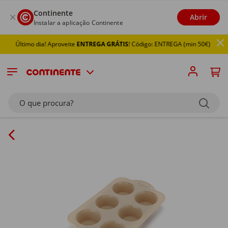
Continente
Abrir
Instalar a aplicação Continente
Último dia! Aproveite
ENTREGA GRÁTIS
! Código: ENTREGA (min 50€)
O que procura?