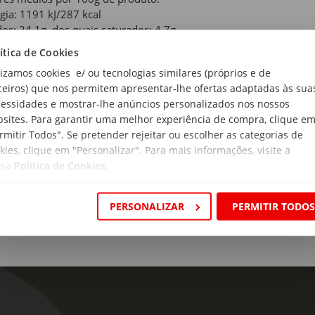
gia: 1191 kJ/287 kcal
dos: 24,1g, dos quais saturados: 4,7g
atos de Carbono: 1,1g, dos quais açúcares: 0,5g
ítica de Cookies
eínas: 16,5g
lizamos cookies e/ ou tecnologias similares (próprios e de
 0,29g.
ceiros) que nos permitem apresentar-lhe ofertas adaptadas às sua
essidades e mostrar-lhe anúncios personalizados nos nossos
gem:
sites. Para garantir uma melhor experiência de compra, clique e
uia
rmitir Todos". Se pretender rejeitar ou escolher as categorias de
kies, clique em "Personalizar". Para mais informações, visite a
 de Pesca:
ssa
Política de Cookies
.
cultura
 de produto:
PERSONALIZAR
PERMITIR TODO
rada
mato:
e