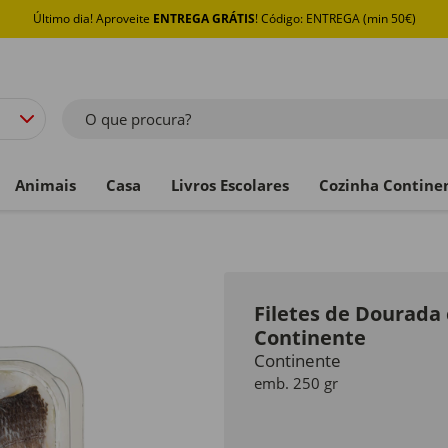
Último dia! Aproveite
ENTREGA GRÁTIS
! Código: ENTREGA (min 50€)
O que procura?
Animais
Casa
Livros Escolares
Cozinha Contine
Filetes de Dourada
Continente
Continente
emb. 250 gr