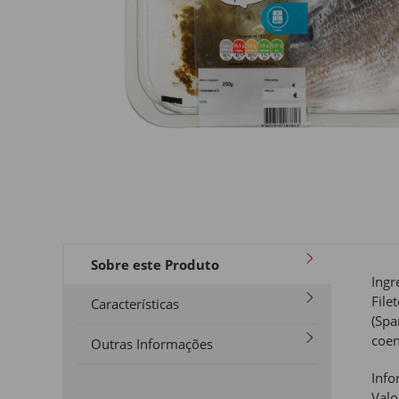
Sobre este Produto
Ingr
File
Características
(Spa
coen
Outras Informações
Info
Valo