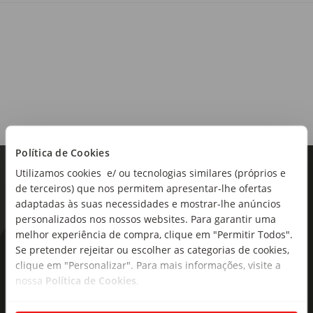
Alergénios:
Contém sulfitos.
Origem:
Portugal
Região:
Política de Cookies
Beiras
Utilizamos cookies e/ ou tecnologias similares (próprios e
de terceiros) que nos permitem apresentar-lhe ofertas
Castas:
adaptadas às suas necessidades e mostrar-lhe anúncios
Cerceal, Malvasia Fina
personalizados nos nossos websites. Para garantir uma
Teor alcoólico:
melhor experiência de compra, clique em "Permitir Todos".
12%
Se pretender rejeitar ou escolher as categorias de cookies,
As novidades mais frescas no
clique em "Personalizar". Para mais informações, visite a
seu e-mail!
Tipo de produto:
nossa
Política de Cookies
.
Espumante
Subscreva e descubra campanhas exclusivas,