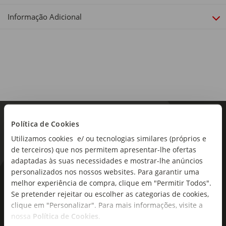
Comprimento: 24 cm
Informação Adicional
Sortido:
Não
Política de Cookies
Utilizamos cookies e/ ou tecnologias similares (próprios e
de terceiros) que nos permitem apresentar-lhe ofertas
adaptadas às suas necessidades e mostrar-lhe anúncios
personalizados nos nossos websites. Para garantir uma
As novidades mais frescas no
melhor experiência de compra, clique em "Permitir Todos".
seu e-mail!
Se pretender rejeitar ou escolher as categorias de cookies,
clique em "Personalizar". Para mais informações, visite a
Subscreva e descubra campanhas exclusivas,
nossa
Política de Cookies
.