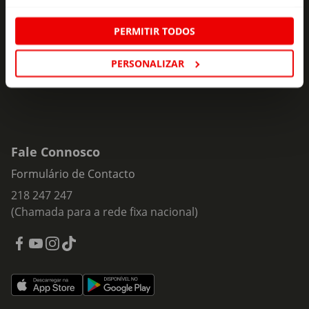
ofertas e novidades para si.
Insira o seu e-
PERMITIR TODOS
Subscrever
mail
PERSONALIZAR
Fale Connosco
Formulário de Contacto
218 247 247
(Chamada para a rede fixa nacional)