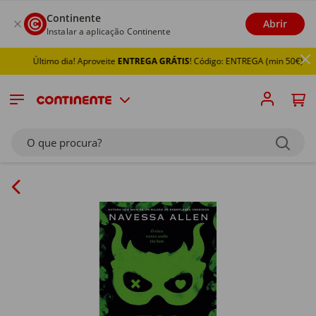
Continente
Abrir
Instalar a aplicação Continente
Último dia! Aproveite
ENTREGA GRÁTIS
! Código: ENTREGA (min 50€)
O que procura?