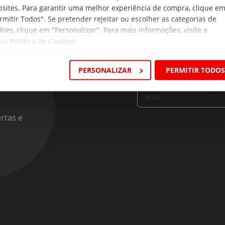
sites. Para garantir uma melhor experiência de compra, clique e
rmitir Todos". Se pretender rejeitar ou escolher as categorias de
kies, clique em "Personalizar". Para mais informações, visite a
ssa
Política de Cookies
.
cas
PERSONALIZAR
PERMITIR TODO
Insira o seu e-
mail
rtas e