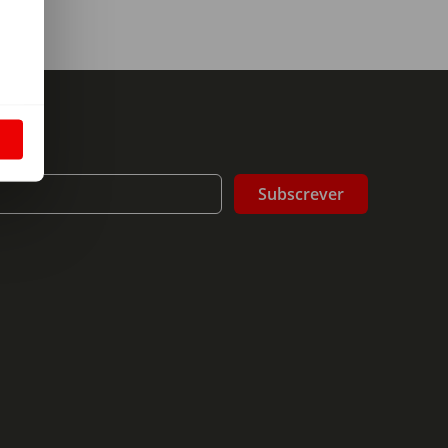
m
S
Subscrever