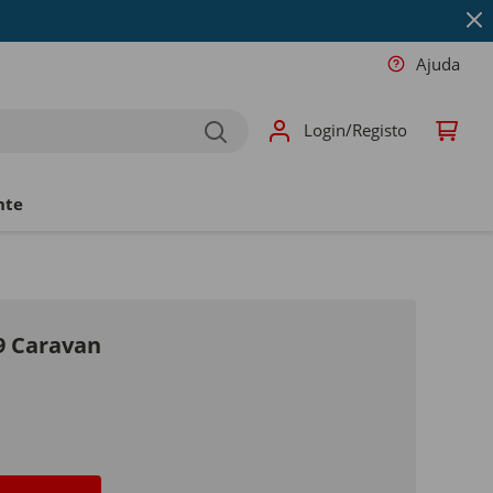
Ajuda
Login/Registo
nte
9 Caravan