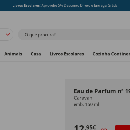
Livros Escolares
! Aproveite 5% Desconto Direto e Entrega Grátis
O que procura?
Animais
Casa
Livros Escolares
Cozinha Contine
Eau de Parfum nº 1
Caravan
emb. 150 ml
12
,95€