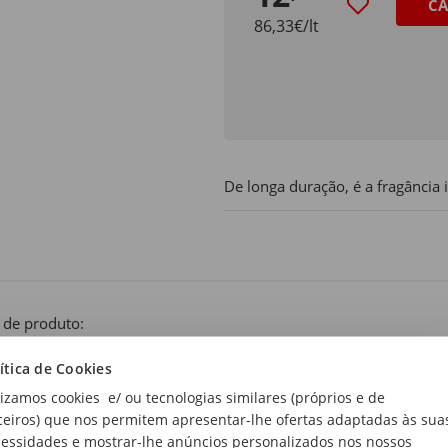
CA
86,33€/lt
De longa duração, é a fragância i
 de produto:
fume Homem
ítica de Cookies
lizamos cookies e/ ou tecnologias similares (próprios e de
ceiros) que nos permitem apresentar-lhe ofertas adaptadas às sua
essidades e mostrar-lhe anúncios personalizados nos nossos