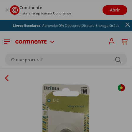
Continente
Abrir
Instalar a aplicação Continente
Livros Escolares
! Aproveite 5% Desconto Direto e Entrega Grátis
O que procura?