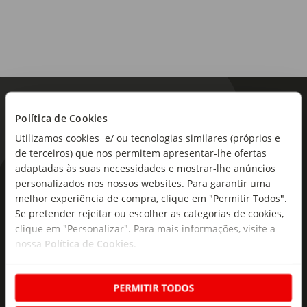
Política de Cookies
Utilizamos cookies e/ ou tecnologias similares (próprios e
de terceiros) que nos permitem apresentar-lhe ofertas
adaptadas às suas necessidades e mostrar-lhe anúncios
As novidades mais frescas no
personalizados nos nossos websites. Para garantir uma
melhor experiência de compra, clique em "Permitir Todos".
seu e-mail!
Se pretender rejeitar ou escolher as categorias de cookies,
clique em "Personalizar". Para mais informações, visite a
Subscreva e descubra campanhas exclusivas,
nossa
Política de Cookies
.
ofertas e novidades para si.
Insira o seu e-
PERMITIR TODOS
Subscrever
mail