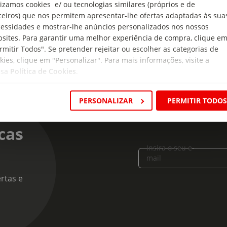
lizamos cookies e/ ou tecnologias similares (próprios e de
e de Dia
ceiros) que nos permitem apresentar-lhe ofertas adaptadas às sua
essidades e mostrar-lhe anúncios personalizados nos nossos
sites. Para garantir uma melhor experiência de compra, clique e
rmitir Todos". Se pretender rejeitar ou escolher as categorias de
kies, clique em "Personalizar". Para mais informações, visite a
ssa
Política de Cookies
.
PERSONALIZAR
PERMITIR TODO
cas
Insira o seu e-
mail
rtas e