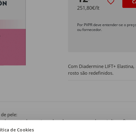
C
251,80€/lt
Por PVPR deve entender-se o preç
ou fornecedor.
Com Diadermine LIFT+ Elastina, a
rosto são redefinidos.
 de pele:
cado para todos os tipos de pele, para uma pele mais lisa e firme.
ítica de Cookies
 de produto: