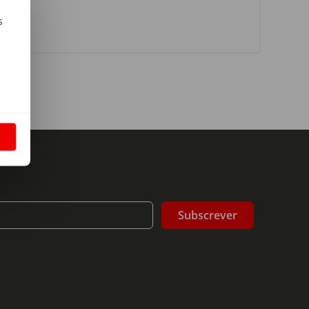
s
m
S
Subscrever