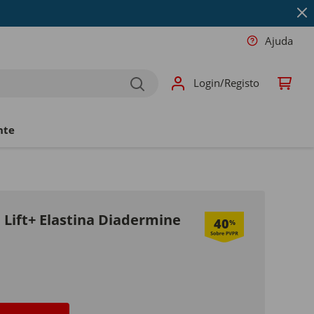
Ajuda
Login/Registo
nte
 Lift+ Elastina Diadermine
40
%