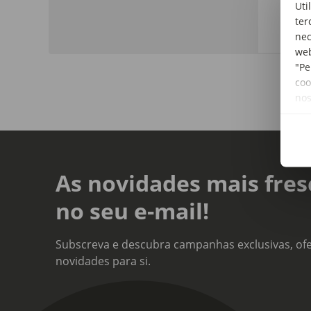
Uti
Crem
ter
nec
web
"Pe
coo
no
As novidades mais fres
no seu e-mail!
Subscreva e descubra campanhas exclusivas, ofe
novidades para si.