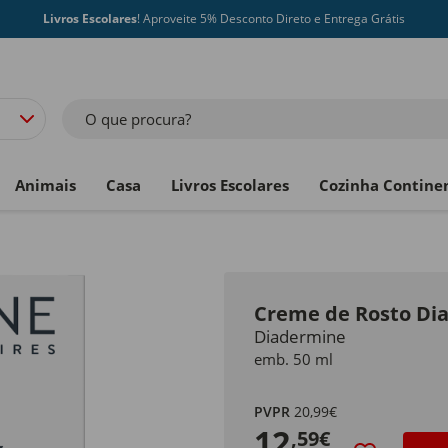
Livros Escolares
! Aproveite 5% Desconto Direto e Entrega Grátis
O que procura?
Animais
Casa
Livros Escolares
Cozinha Contine
Creme de Rosto Dia
Diadermine
emb. 50 ml
PVPR
20,99€
12
,59€