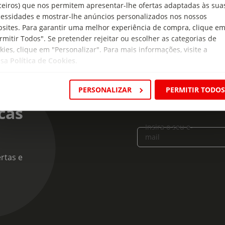
ceiros) que nos permitem apresentar-lhe ofertas adaptadas às sua
essidades e mostrar-lhe anúncios personalizados nos nossos
sites. Para garantir uma melhor experiência de compra, clique e
rmitir Todos". Se pretender rejeitar ou escolher as categorias de
kies, clique em "Personalizar". Para mais informações, visite a
ssa
Política de Cookies
.
PERSONALIZAR
PERMITIR TODO
cas
Insira o seu e-
mail
rtas e