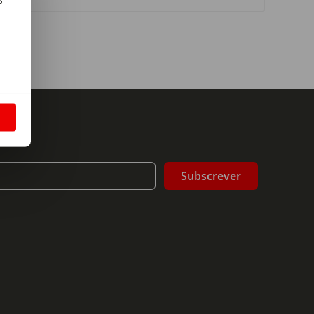
m
S
Subscrever