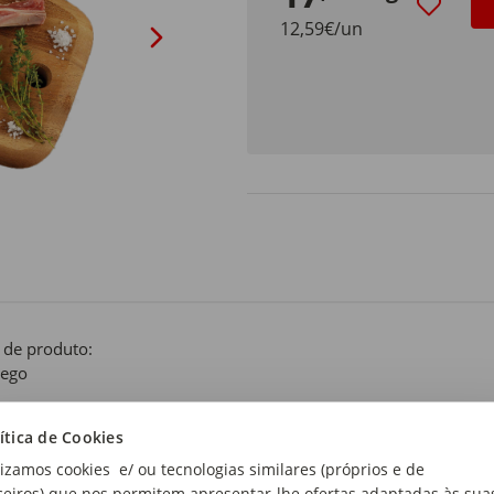
12,59€/un
 de produto:
rego
mato:
ítica de Cookies
eleta
lizamos cookies e/ ou tecnologias similares (próprios e de
ceiros) que nos permitem apresentar-lhe ofertas adaptadas às sua