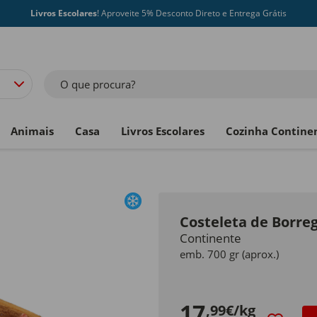
Livros Escolares
! Aproveite 5% Desconto Direto e Entrega Grátis
O que procura?
Animais
Casa
Livros Escolares
Cozinha Contine
Costeleta de Borre
Continente
emb. 700 gr (aprox.)
17
,99€/kg