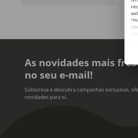
nec
web
"Pe
coo
no
As novidades mais fres
no seu e-mail!
Subscreva e descubra campanhas exclusivas, ofe
novidades para si.