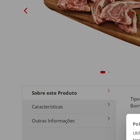
Sobre este Produto
Tipo
Bor
Características
For
Outras Informações
Pol
Cost
Uti
ter