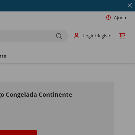
Ajuda
Login/Registo
nte
go Congelada Continente