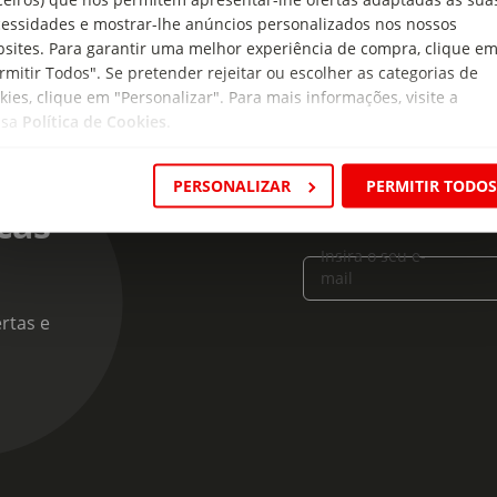
essidades e mostrar-lhe anúncios personalizados nos nossos
sites. Para garantir uma melhor experiência de compra, clique e
rmitir Todos". Se pretender rejeitar ou escolher as categorias de
kies, clique em "Personalizar". Para mais informações, visite a
ssa
Política de Cookies
.
PERSONALIZAR
PERMITIR TODO
cas
Insira o seu e-
mail
rtas e