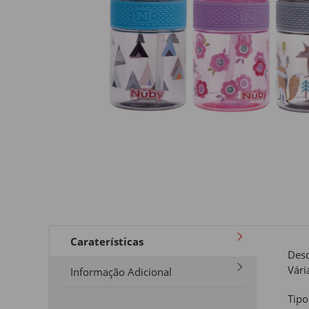
Caraterísticas
Desc
Vári
Informação Adicional
Tipo