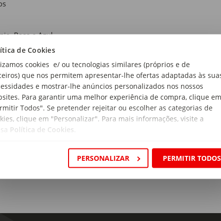
os
nja, Rosa e Azul
ítica de Cookies
i:
lizamos cookies e/ ou tecnologias similares (próprios e de
inha incluída.
ceiros) que nos permitem apresentar-lhe ofertas adaptadas às sua
essidades e mostrar-lhe anúncios personalizados nos nossos
de Recomendada:
sites. Para garantir uma melhor experiência de compra, clique e
 Meses
rmitir Todos". Se pretender rejeitar ou escolher as categorias de
kies, clique em "Personalizar". Para mais informações, visite a
cidade:
ssa
Política de Cookies
.
ml
BPA:
PERSONALIZAR
PERMITIR TODO