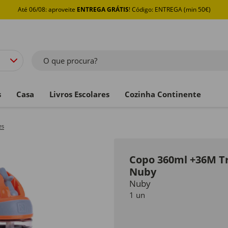
Até 06/08: aproveite
ENTREGA GRÁTIS
! Código: ENTREGA (min 50€)
O que procura?
s
Casa
Livros Escolares
Cozinha Continente
es
Copo 360ml +36M Tri
Nuby
Nuby
1 un