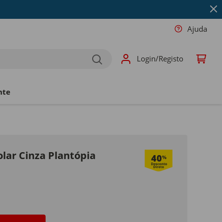
Ajuda
Login/Registo
nte
lar Cinza Plantópia
40
%