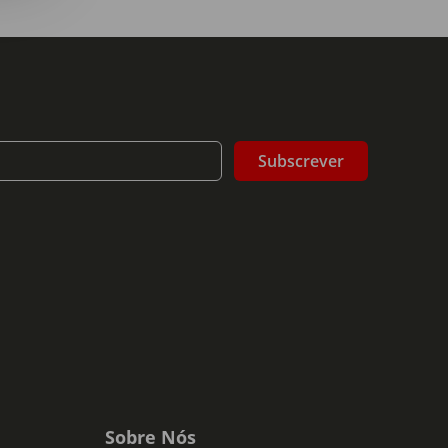
(Lençol ajustável); 65 x 50 cm (Capa de
Subscrever
Sobre Nós