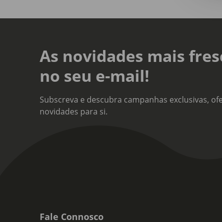
Comp
Alm
Linh
As novidades mais fres
Plan
no seu e-mail!
Sort
Não
Subscreva e descubra campanhas exclusivas, ofe
novidades para si.
Fale Connosco