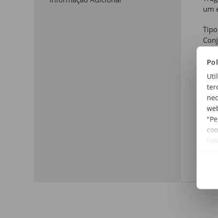
um e
Tipo
Conj
Cor:
Pol
Mult
Uti
ter
Tam
nec
Cam
web
"Pe
Inclu
coo
Lenç
no
Mate
Poli
Gra
240
Dim