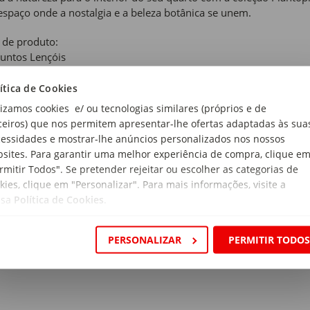
spaço onde a nostalgia e a beleza botânica se unem.
 de produto:
untos Lençóis
ítica de Cookies
icor
lizamos cookies e/ ou tecnologias similares (próprios e de
ceiros) que nos permitem apresentar-lhe ofertas adaptadas às sua
anho:
essidades e mostrar-lhe anúncios personalizados nos nossos
a King
sites. Para garantir uma melhor experiência de compra, clique e
rmitir Todos". Se pretender rejeitar ou escolher as categorias de
i:
kies, clique em "Personalizar". Para mais informações, visite a
ol de cima, lençol ajustável e 2 fronhas.
ssa
Política de Cookies
.
rial:
éster
PERSONALIZAR
PERMITIR TODO
magem:
 g/m2
ensões: