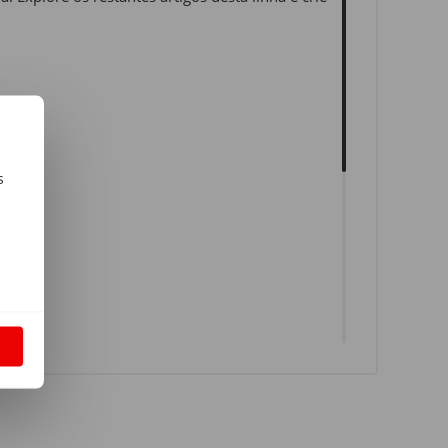
s
m
S