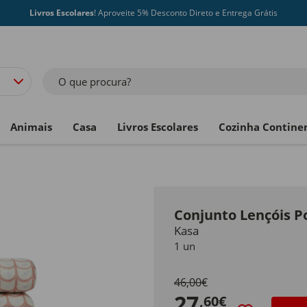
Livros Escolares
! Aproveite 5% Desconto Direto e Entrega Grátis
O que procura?
Animais
Casa
Livros Escolares
Cozinha Contine
Conjunto Lençóis Po
Kasa
1 un
46,00€
27
,60€