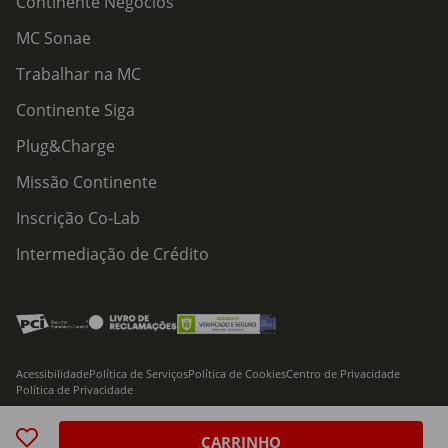
Continente Negócios
MC Sonae
Trabalhar na MC
Continente Siga
Plug&Charge
Missão Continente
Inscrição Co-Lab
Intermediação de Crédito
Acessibilidade
Política de Serviços
Política de Cookies
Centro de Privacidade
Política de Privacidade
© 2026 Modelo Continente Hipermercados, S.A. Todos os direitos reservados
CARRINHO