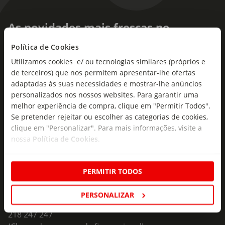
As novidades mais frescas no
seu e-mail!
Política de Cookies
Utilizamos cookies e/ ou tecnologias similares (próprios e
Subscreva e descubra campanhas exclusivas,
de terceiros) que nos permitem apresentar-lhe ofertas
ofertas e novidades para si.
adaptadas às suas necessidades e mostrar-lhe anúncios
Insira o seu e-
personalizados nos nossos websites. Para garantir uma
Subscrever
mail
melhor experiência de compra, clique em "Permitir Todos".
Se pretender rejeitar ou escolher as categorias de cookies,
clique em "Personalizar". Para mais informações, visite a
nossa
Política de Cookies
.
PERMITIR TODOS
Fale Connosco
PERSONALIZAR
Formulário de Contacto
218 247 247