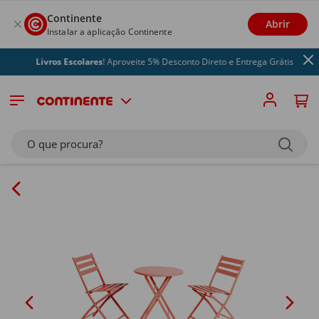
Continente
Abrir
Instalar a aplicação Continente
Livros Escolares
! Aproveite 5% Desconto Direto e Entrega Grátis
O que procura?