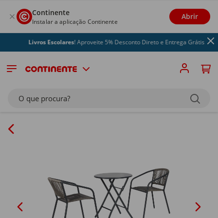
Continente
Abrir
Instalar a aplicação Continente
Livros Escolares
! Aproveite 5% Desconto Direto e Entrega Grátis
O que procura?