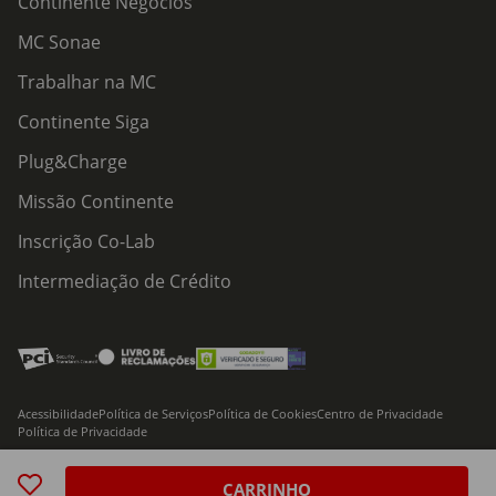
Continente Negócios
MC Sonae
Trabalhar na MC
Continente Siga
Plug&Charge
Missão Continente
Inscrição Co-Lab
Intermediação de Crédito
Acessibilidade
Política de Serviços
Política de Cookies
Centro de Privacidade
Política de Privacidade
© 2026 Modelo Continente Hipermercados, S.A. Todos os direitos reservados
CARRINHO