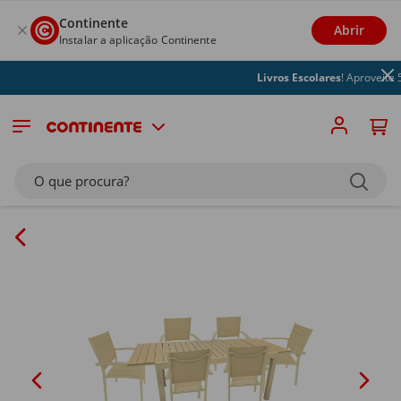
Continente
Abrir
Instalar a aplicação Continente
Livros Escolares
! Aproveite 5
O que procura?