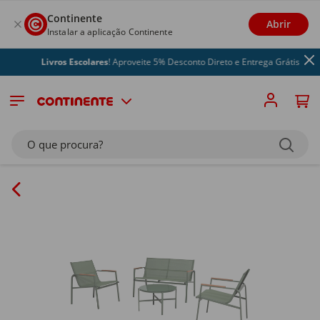
Continente
Abrir
Instalar a aplicação Continente
Livros Escolares
! Aproveite 5% Desconto Direto e Entrega Grátis
O que procura?