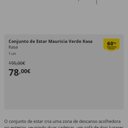
Conjunto de Estar Maurícia Verde Kasa
60
%
Kasa
1 un
195,00€
78
,00€
O conjunto de estar cria uma zona de descanso acolhedora
no exterior, reunindo duas cadeiras, um sofá de dois lugares