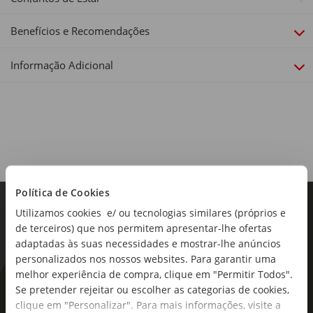
Cor:
Benefícios e Recomendações
Verde
Informação Adicional
Material:
Aço; Tecido: textileno; Tampo: vidro; Apoio de braços:
polywood
Dimensões:
Comprimento x Largura x Altura: 63 x 69 x 80 cm (Cadeira);
118 x 69 x 80 cm (Sofá Duplo); 68,5 x 40 cm (Mesa)
Política de Cookies
Utilizamos cookies e/ ou tecnologias similares (próprios e
de terceiros) que nos permitem apresentar-lhe ofertas
adaptadas às suas necessidades e mostrar-lhe anúncios
personalizados nos nossos websites. Para garantir uma
melhor experiência de compra, clique em "Permitir Todos".
As novidades mais frescas no
Se pretender rejeitar ou escolher as categorias de cookies,
clique em "Personalizar". Para mais informações, visite a
seu e-mail!