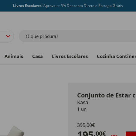
Livros Escolares
! Aproveite 5% Desconto Direto e Entrega Grátis
O que procura?
Animais
Casa
Livros Escolares
Cozinha Contine
Conjunto de Estar 
Kasa
1 un
395,00€
195
,00€