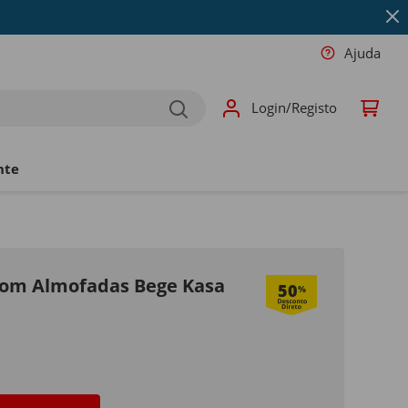
Ajuda
Login/Registo
nte
com Almofadas Bege Kasa
50
%