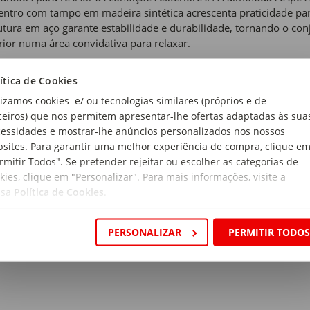
entro com tampo em madeira sintética acrescenta praticidade par
utura em aço garante estabilidade e durabilidade, tornando o co
rior numa área convidativa para relaxar.
 de produto:
ítica de Cookies
untos de Estar
lizamos cookies e/ ou tecnologias similares (próprios e de
ceiros) que nos permitem apresentar-lhe ofertas adaptadas às sua
essidades e mostrar-lhe anúncios personalizados nos nossos
 e Natural
sites. Para garantir uma melhor experiência de compra, clique e
rial:
rmitir Todos". Se pretender rejeitar ou escolher as categorias de
do: poliéster; Encosto: textileno; Tampo: polywood; aço
kies, clique em "Personalizar". Para mais informações, visite a
ssa
Política de Cookies
.
ensões:
rimento x Largura x Altura: 65 x 72 x 72 cm (cadeira); 140 x 72 
PERSONALIZAR
PERMITIR TODO