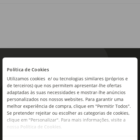
Política de Cookies
Utilizamos cookies e/ ou tecnologias similares (próprios e
de terceiros) que nos permitem apresentar-lhe ofertas
adaptadas às suas necessidades e mostrar-lhe anúncios
As novidades mais frescas no
personalizados nos nossos websites. Para garantir uma
seu e-mail!
melhor experiência de compra, clique em "Permitir Todos".
Se pretender rejeitar ou escolher as categorias de cookies,
Subscreva e descubra campanhas exclusivas,
clique em "Personalizar". Para mais informações, visite a
ofertas e novidades para si.
nossa
Política de Cookies
.
Insira o seu e-