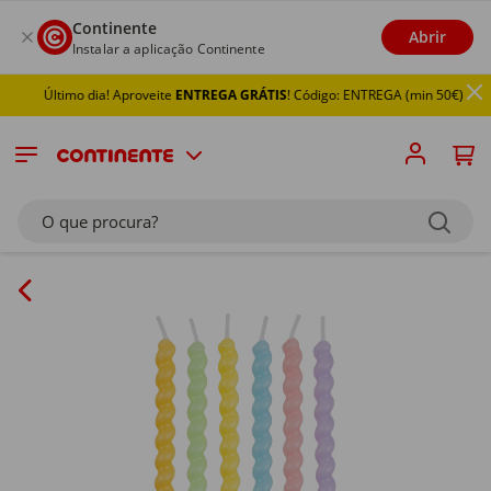
Continente
Abrir
Instalar a aplicação Continente
Último dia! Aproveite
ENTREGA GRÁTIS
! Código: ENTREGA (min 50€)
O que procura?