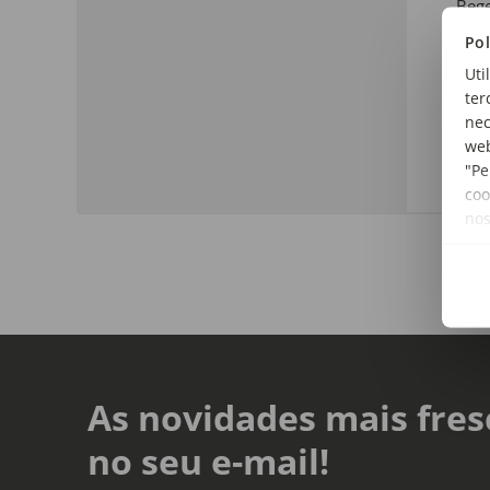
Beg
Pol
Mate
Uti
100
ter
Dim
nec
Comp
web
"Pe
coo
no
As novidades mais fres
no seu e-mail!