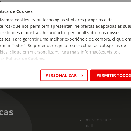
e
ítica de Cookies
rial:
lizamos cookies e/ ou tecnologias similares (próprios e de
% PET
ceiros) que nos permitem apresentar-lhe ofertas adaptadas às sua
ensões:
essidades e mostrar-lhe anúncios personalizados nos nossos
rimento x Largura x Altura: 15,5 x 11 x 6cm; 22,5 x 16,5 x 9cm 
sites. Para garantir uma melhor experiência de compra, clique e
rmitir Todos". Se pretender rejeitar ou escolher as categorias de
kies, clique em "Personalizar". Para mais informações, visite a
ssa
Política de Cookies
.
PERSONALIZAR
PERMITIR TODO
cas
Insira o seu e-
mail