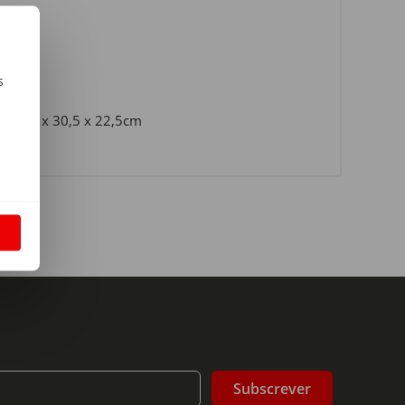
s
e 22,5 x 30,5 x 22,5cm
m
S
Subscrever