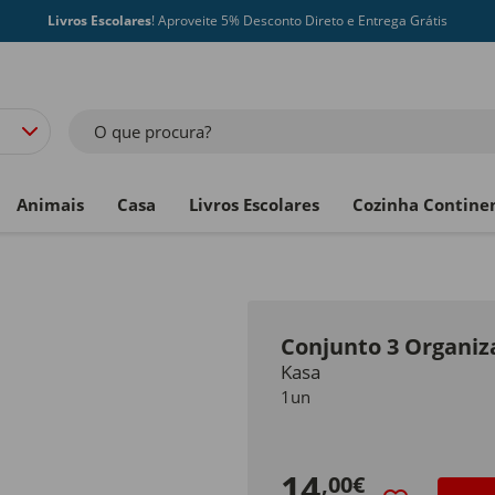
Livros Escolares
! Aproveite 5% Desconto Direto e Entrega Grátis
O que procura?
Animais
Casa
Livros Escolares
Cozinha Contine
Conjunto 3 Organiz
Kasa
1un
14
,00€