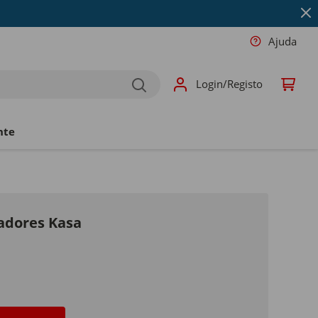
Ajuda
Login/Registo
nte
adores Kasa