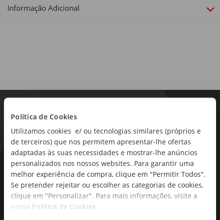
Plástico
Informação Adicional
Capacidade:
10 x 30 cm
Dimensões:
Diâmetro x Altura: 10 x 30 cm
Linha:
Delícia
Antiaderente:
Política de Cookies
Não
Utilizamos cookies e/ ou tecnologias similares (próprios e
de terceiros) que nos permitem apresentar-lhe ofertas
Sortido:
adaptadas às suas necessidades e mostrar-lhe anúncios
Não
personalizados nos nossos websites. Para garantir uma
As novidades mais frescas no
melhor experiência de compra, clique em "Permitir Todos".
seu e-mail!
Se pretender rejeitar ou escolher as categorias de cookies,
clique em "Personalizar". Para mais informações, visite a
Subscreva e descubra campanhas exclusivas,
nossa
Política de Cookies
.
ofertas e novidades para si.