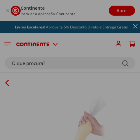
Continente
Abrir
Instalar a aplicação Continente
Livros Escolares
! Aproveite 5% Desconto Direto e Entrega Grátis
O que procura?