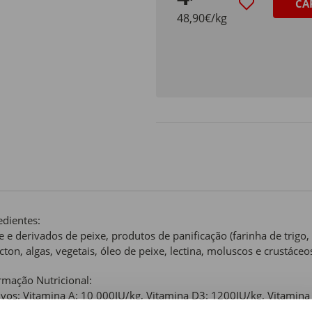
CA
48,90€/kg
edientes:
e e derivados de peixe, produtos de panificação (farinha de trigo, 
cton, algas, vegetais, óleo de peixe, lectina, moluscos e crustáceos
rmação Nutricional:
ivos: Vitamina A: 10 000IU/kg, Vitamina D3: 1200IU/kg, Vitamina
/kg, Vitamina K3: 2,5mg/kg, Vitamina C: 300mg/kg.