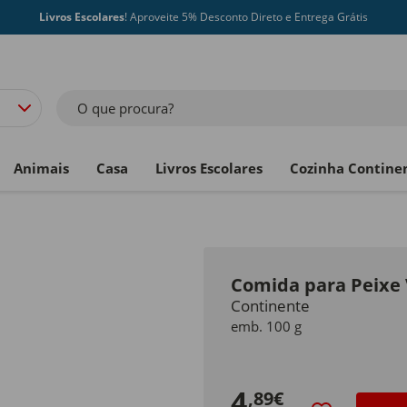
Livros Escolares
! Aproveite 5% Desconto Direto e Entrega Grátis
O que procura?
Animais
Casa
Livros Escolares
Cozinha Contine
Comida para Peixe
Continente
emb. 100 g
4
,89€