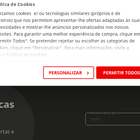
ítica de Cookies
tituintes analíticos: Proteína 32%; Fibra bruta 5%; Gordura 7%
lizamos cookies e/ ou tecnologias similares (próprios e de
 de produto:
ceiros) que nos permitem apresentar-lhe ofertas adaptadas às sua
e Vermelho
essidades e mostrar-lhe anúncios personalizados nos nossos
sites. Para garantir uma melhor experiência de compra, clique e
rmitir Todos". Se pretender rejeitar ou escolher as categorias de
kies, clique em "Personalizar". Para mais informações, visite a
ssa
Política de Cookies
.
PERSONALIZAR
PERMITIR TODO
cas
Insira o seu e-
mail
rtas e