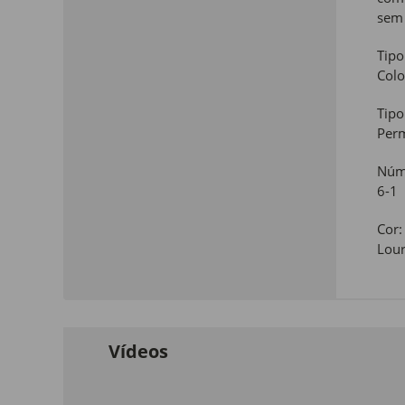
sem 
Tipo
Colo
Tipo
Per
Núme
6-1
Cor:
Lour
Vídeos