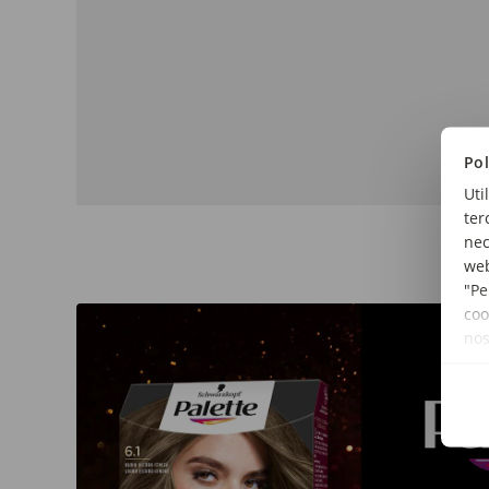
Pol
Uti
ter
nec
web
"Pe
coo
no