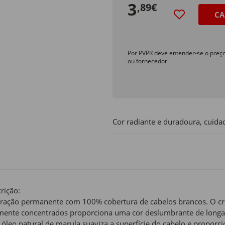
3
,89€
CA
Por PVPR deve entender-se o preç
ou fornecedor.
Cor radiante e duradoura, cuidad
rição:
ração permanente com 100% cobertura de cabelos brancos. O cr
mente concentrados proporciona uma cor deslumbrante de longa
óleo natural de marula suaviza a superfície do cabelo e proporcio