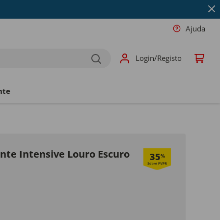
Ajuda
Login/Registo
nte
te Intensive Louro Escuro
35
%