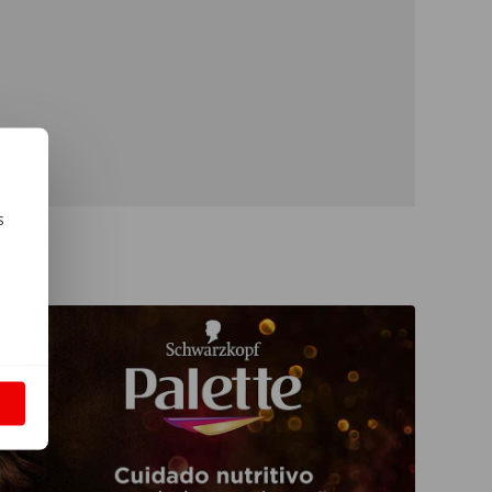
s
m
S