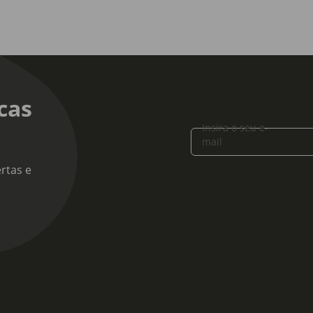
cas
Insira o seu e-
mail
rtas e