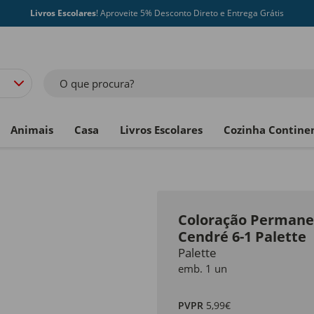
Livros Escolares
! Aproveite 5% Desconto Direto e Entrega Grátis
O que procura?
Animais
Casa
Livros Escolares
Cozinha Contine
Coloração Permanen
Cendré 6-1 Palette
Palette
emb. 1 un
PVPR
5,99€