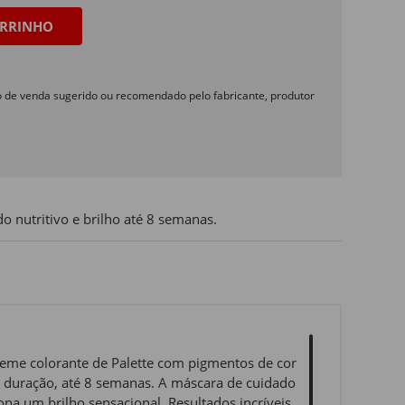
RRINHO
o de venda sugerido ou recomendado pelo fabricante, produtor
o nutritivo e brilho até 8 semanas.
eme colorante de Palette com pigmentos de cor
 duração, até 8 semanas. A máscara de cuidado
na um brilho sensacional. Resultados incríveis,