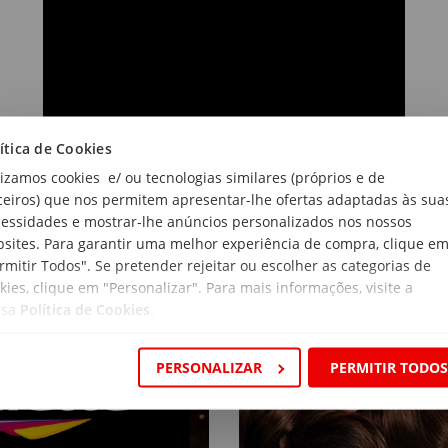
ítica de Cookies
lizamos cookies e/ ou tecnologias similares (próprios e de
ceiros) que nos permitem apresentar-lhe ofertas adaptadas às sua
essidades e mostrar-lhe anúncios personalizados nos nossos
sites. Para garantir uma melhor experiência de compra, clique e
rmitir Todos". Se pretender rejeitar ou escolher as categorias de
kies, clique em "Personalizar". Para mais informações, visite a
ssa
Política de Cookies
.
PERSONALIZAR
PERMITIR TODO