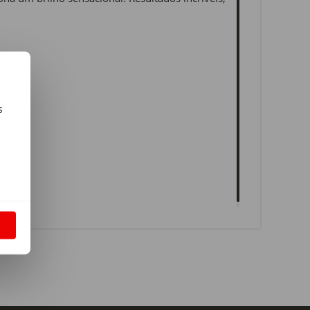
s
m
S