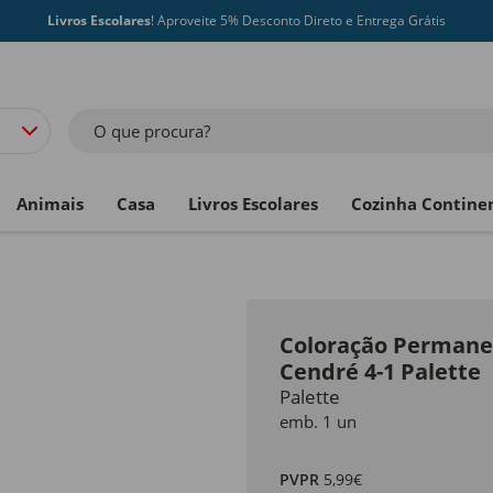
Livros Escolares
! Aproveite 5% Desconto Direto e Entrega Grátis
O que procura?
Animais
Casa
Livros Escolares
Cozinha Contine
Coloração Permane
Cendré 4-1 Palette
Palette
emb. 1 un
PVPR
5,99€