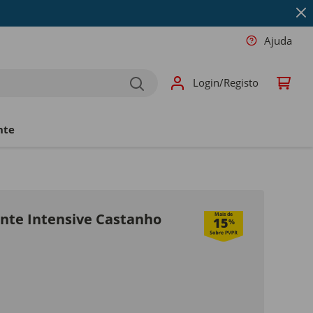
Ajuda
Login/Registo
nte
nte Intensive Castanho
Mais de
15
%