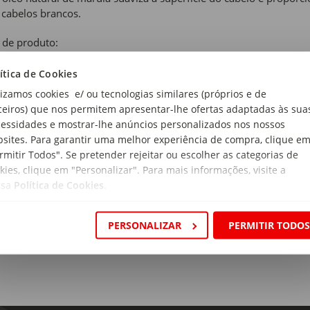
cabelos brancos.
 de produto:
ração Mulher
ítica de Cookies
 de coloração:
lizamos cookies e/ ou tecnologias similares (próprios e de
manente com Amoníaco
ceiros) que nos permitem apresentar-lhe ofertas adaptadas às sua
essidades e mostrar-lhe anúncios personalizados nos nossos
ro da coloração:
sites. Para garantir uma melhor experiência de compra, clique e
rmitir Todos". Se pretender rejeitar ou escolher as categorias de
kies, clique em "Personalizar". Para mais informações, visite a
ssa
Política de Cookies
.
tanho Cendré
PERSONALIZAR
PERMITIR TODO