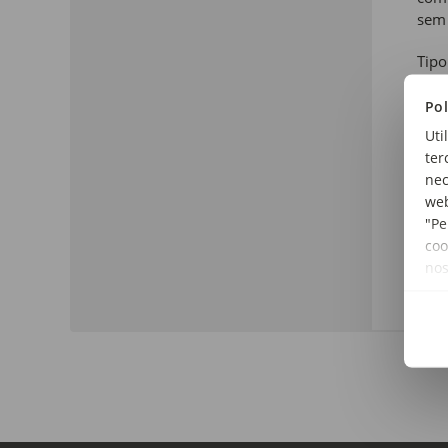
sem 
Tipo
Colo
Pol
Tipo
Uti
Per
ter
nec
Núme
web
4-1
"Pe
coo
Cor:
no
Cas