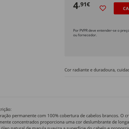
4
,91€
CA
Por PVPR deve entender-se o preç
ou fornecedor.
Cor radiante e duradoura, cuidad
rição:
ração permanente com 100% cobertura de cabelos brancos. O cr
mente concentrados proporciona uma cor deslumbrante de longa
óleo natural de marula suaviza a superfície do cabelo e proporcio