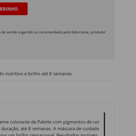
RRINHO
o de venda sugerido ou recomendado pelo fabricante, produtor
o nutritivo e brilho até 8 semanas.
eme colorante de Palette com pigmentos de cor
 duração, até 8 semanas. A máscara de cuidado
na um brilho sensacional. Resultados incríveis,