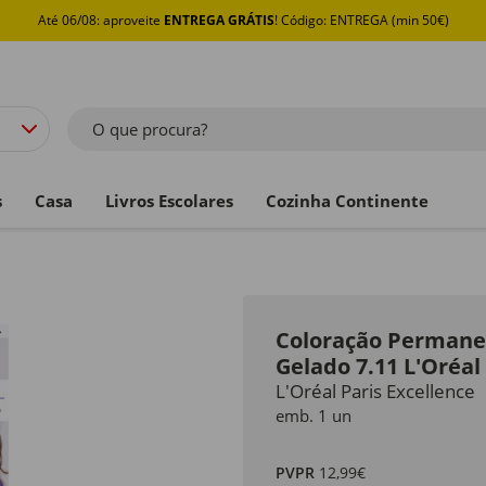
Até 06/08: aproveite
ENTREGA GRÁTIS
! Código: ENTREGA (min 50€)
O que procura?
s
Casa
Livros Escolares
Cozinha Continente
Coloração Permane
Gelado 7.11 L'Oréal
L'Oréal Paris Excellence
emb. 1 un
PVPR
12,99€