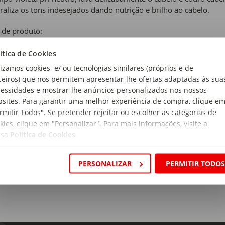
raliza os tons indesejados dando nutrição e brilho ao cabelo.
 de produto:
ração Mulher
ítica de Cookies
 de coloração:
lizamos cookies e/ ou tecnologias similares (próprios e de
manente com Amoníaco
ceiros) que nos permitem apresentar-lhe ofertas adaptadas às sua
essidades e mostrar-lhe anúncios personalizados nos nossos
ro da coloração:
sites. Para garantir uma melhor experiência de compra, clique e
rmitir Todos". Se pretender rejeitar ou escolher as categorias de
kies, clique em "Personalizar". Para mais informações, visite a
ssa
Política de Cookies
.
ro Gelado
PERSONALIZAR
PERMITIR TODO