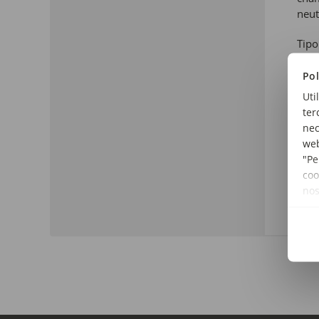
neut
Tipo
Colo
Pol
Tipo
Uti
Per
ter
nec
Núme
web
7.11
"Pe
coo
Cor:
no
Lou