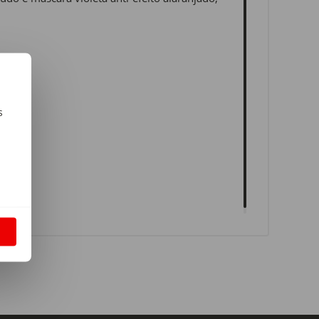
s
m
S