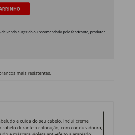
ARRINHO
o de venda sugerido ou recomendado pelo fabricante, produtor
ancos mais resistentes.
abeludo e cuida do seu cabelo. Inclui creme
 o cabelo durante a coloração, com cor duradoura,
do e máscara violeta anti-efeito alaranjado,