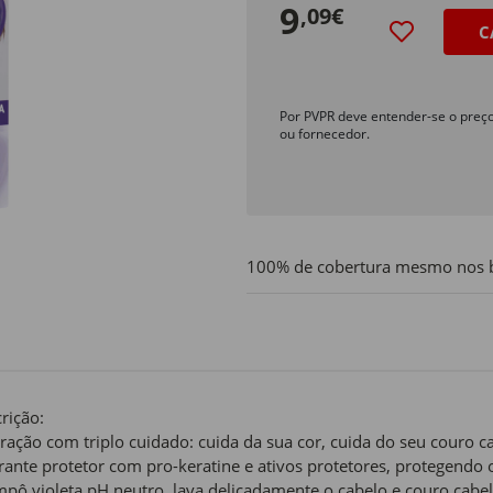
9
,09€
C
Por PVPR deve entender-se o preç
ou fornecedor.
100% de cobertura mesmo nos br
rição:
ração com triplo cuidado: cuida da sua cor, cuida do seu couro c
rante protetor com pro-keratine e ativos protetores, protegendo
pô violeta pH neutro, lava delicadamente o cabelo e couro cabelu