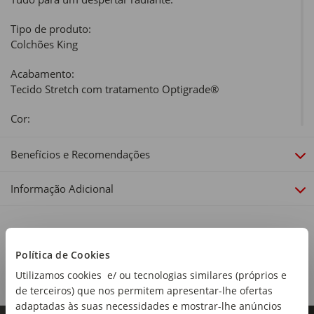
Tipo de produto:
Colchões King
Acabamento:
Tecido Stretch com tratamento Optigrade®
Cor:
Branco
Benefícios e Recomendações
Material:
Tecido Stretch com tratamento Optigrade®; Fibras
Informação Adicional
Hipoalergénicas; Sistema Commodo®; Poliéter Reciclável;
Têxtil NT; Comfort System; Mola Ensacada; Encapsulado.
Dimensões:
Altura: 25cm
Política de Cookies
Utilizamos cookies e/ ou tecnologias similares (próprios e
Linha:
de terceiros) que nos permitem apresentar-lhe ofertas
Astral Collection
adaptadas às suas necessidades e mostrar-lhe anúncios