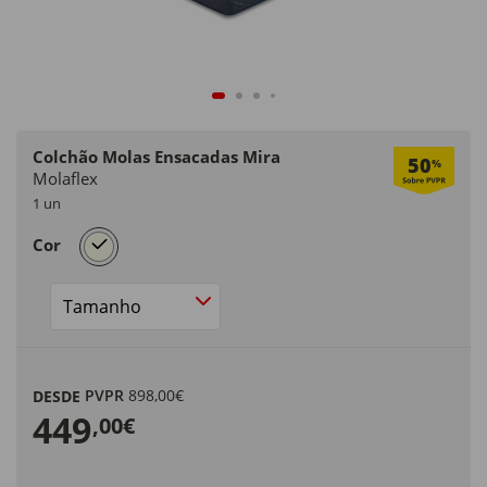
Colchão Molas Ensacadas Mira
50
%
Molaflex
1 un
selected
Cor
Tamanho
PVPR
898,00€
DESDE
449
,00€