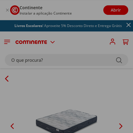
Continente
Abrir
Instalar a aplicação Continente
Livros Escolares
! Aproveite 5% Desconto Direto e Entrega Grátis
O que procura?