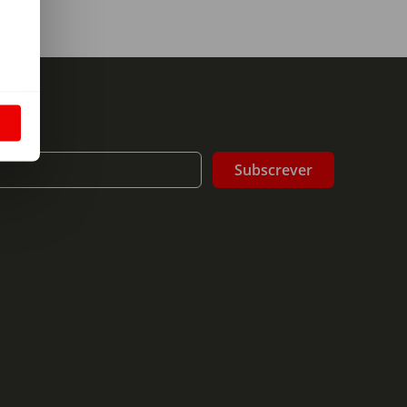
m
S
Subscrever