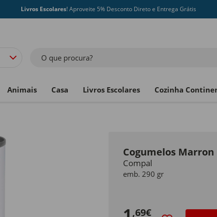
Livros Escolares
! Aproveite 5% Desconto Direto e Entrega Grátis
O que procura?
Animais
Casa
Livros Escolares
Cozinha Contine
Cogumelos Marron
Compal
emb. 290 gr
1
,69€