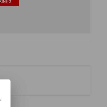
RINHO
s