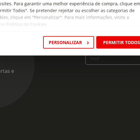
sites. Para garantir uma melhor experiência de compra, clique e
rmitir Todos". Se pretender rejeitar ou escolher as categorias de
kies, clique em "Personalizar". Para mais informações, visite a
ssa
Política de Cookies
.
cas
PERSONALIZAR
PERMITIR TODO
Insira o seu e-
mail
rtas e