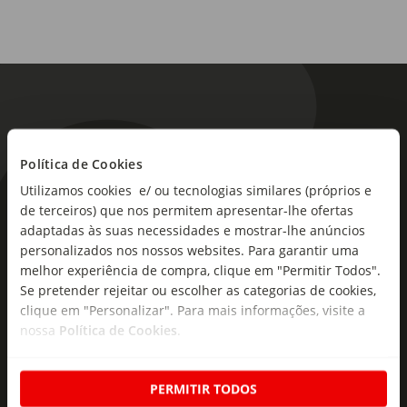
Política de Cookies
Utilizamos cookies e/ ou tecnologias similares (próprios e
As novidades mais frescas no
de terceiros) que nos permitem apresentar-lhe ofertas
seu e-mail!
adaptadas às suas necessidades e mostrar-lhe anúncios
personalizados nos nossos websites. Para garantir uma
Subscreva e descubra campanhas exclusivas,
melhor experiência de compra, clique em "Permitir Todos".
Se pretender rejeitar ou escolher as categorias de cookies,
ofertas e novidades para si.
clique em "Personalizar". Para mais informações, visite a
Insira o seu e-
nossa
Política de Cookies
.
Subscrever
mail
PERMITIR TODOS