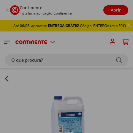
Continente
Abrir
Instalar a aplicação Continente
Até 06/08: aproveite
ENTREGA GRÁTIS
! Código: ENTREGA (min 50€)
O que procura?