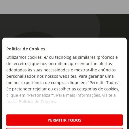
Política de Cookies
Utilizamos cookies e/ ou tecnologias similares (próprios e
As novidades mais frescas no
de terceiros) que nos permitem apresentar-lhe ofertas
seu e-mail!
adaptadas às suas necessidades e mostrar-lhe anúncios
personalizados nos nossos websites. Para garantir uma
Subscreva e descubra campanhas exclusivas,
melhor experiência de compra, clique em "Permitir Todos".
ofertas e novidades para si.
Se pretender rejeitar ou escolher as categorias de cookies,
clique em "Personalizar". Para mais informações, visite a
Insira o seu e-
nossa
Política de Cookies
.
Subscrever
mail
PERMITIR TODOS