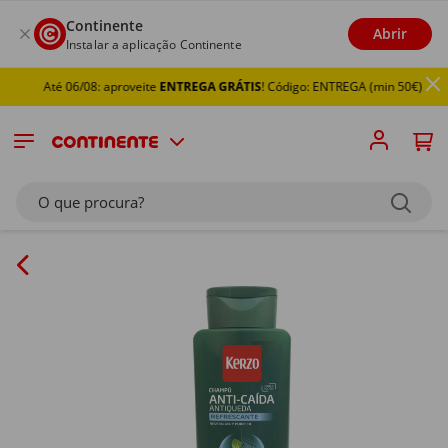
Continente
Abrir
Instalar a aplicação Continente
Até 06/08: aproveite
ENTREGA GRÁTIS
! Código: ENTREGA (min 50€)
O que procura?