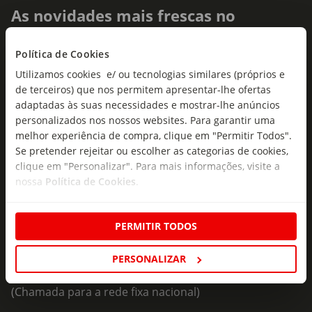
As novidades mais frescas no
seu e-mail!
Política de Cookies
Subscreva e descubra campanhas exclusivas,
Utilizamos cookies e/ ou tecnologias similares (próprios e
ofertas e novidades para si.
de terceiros) que nos permitem apresentar-lhe ofertas
adaptadas às suas necessidades e mostrar-lhe anúncios
Insira o seu e-
Subscrever
mail
personalizados nos nossos websites. Para garantir uma
melhor experiência de compra, clique em "Permitir Todos".
Se pretender rejeitar ou escolher as categorias de cookies,
clique em "Personalizar". Para mais informações, visite a
nossa
Política de Cookies
.
PERMITIR TODOS
Fale Connosco
Formulário de Contacto
PERSONALIZAR
218 247 247
(Chamada para a rede fixa nacional)