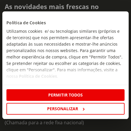
As novidades mais frescas no
seu e-mail!
Política de Cookies
Subscreva e descubra campanhas exclusivas,
Utilizamos cookies e/ ou tecnologias similares (próprios e
ofertas e novidades para si.
de terceiros) que nos permitem apresentar-lhe ofertas
adaptadas às suas necessidades e mostrar-lhe anúncios
Insira o seu e-
Subscrever
mail
personalizados nos nossos websites. Para garantir uma
melhor experiência de compra, clique em "Permitir Todos".
Se pretender rejeitar ou escolher as categorias de cookies,
clique em "Personalizar". Para mais informações, visite a
nossa
Política de Cookies
.
PERMITIR TODOS
Fale Connosco
Formulário de Contacto
PERSONALIZAR
218 247 247
(Chamada para a rede fixa nacional)