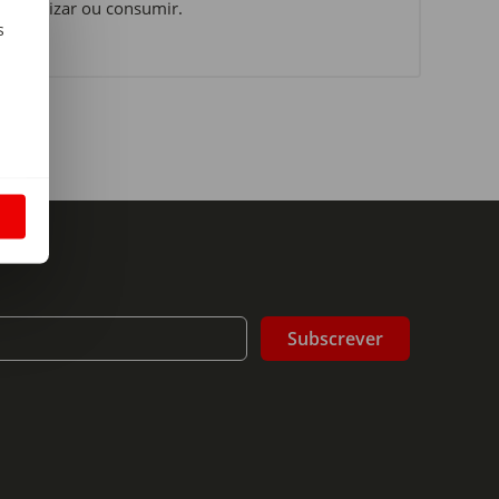
 o utilizar ou consumir.
s
m
S
Subscrever