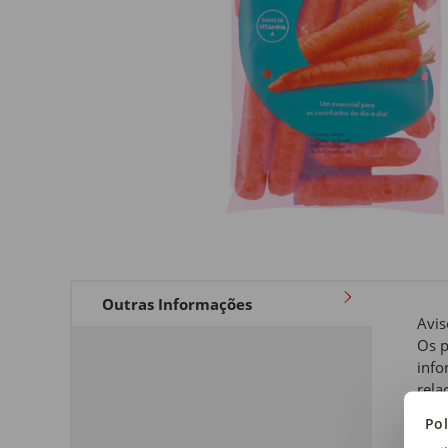
Outras Informações
Avis
Os p
info
rela
a qu
Pol
de i