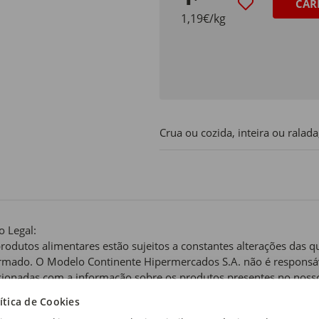
CAR
1,19€/kg
Crua ou cozida, inteira ou ralad
o Legal:
rodutos alimentares estão sujeitos a constantes alterações das 
rmado. O Modelo Continente Hipermercados S.A. não é responsáv
cionadas com a informação sobre os produtos presentes no nosso 
e figura nos rótulos dos mesmos. Por esta razão, recomendamos q
ítica de Cookies
ngredientes, recomendações de utilização, preparação e/ou cons