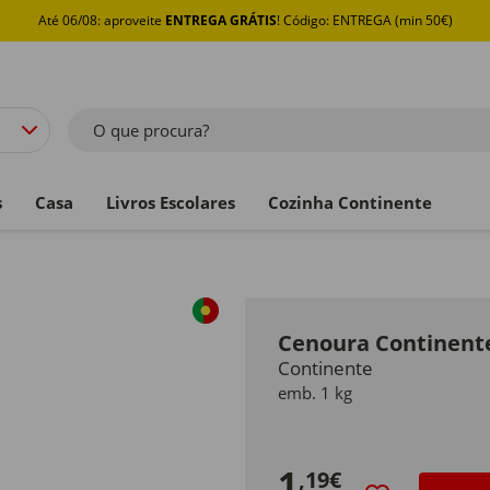
Até 06/08: aproveite
ENTREGA GRÁTIS
! Código: ENTREGA (min 50€)
O que procura?
s
Casa
Livros Escolares
Cozinha Continente
Cenoura Continent
Continente
emb. 1 kg
1
,19€