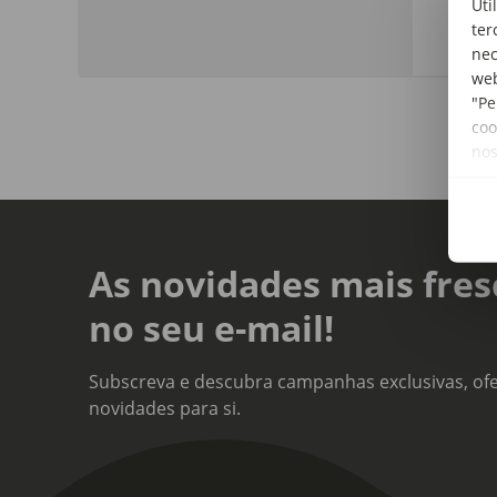
Uti
cará
ter
nec
web
"Pe
coo
no
As novidades mais fres
no seu e-mail!
Subscreva e descubra campanhas exclusivas, ofe
novidades para si.